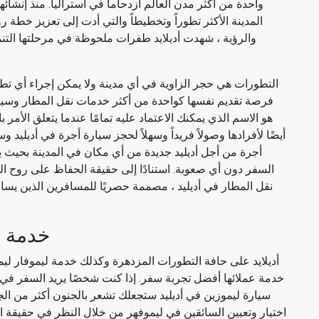
المدينة الأكثر تطوراً وتخطيطاً والتي أدت إلى تعزيز خطة 
والرؤية ، شهدت أديلايد طفرات ملحوظة في مرحلتها التنم
التطورات هي حجر الزاوية في أي مدينة ولا يمكن إجراء أي تطوي
أجرة من أجل أديليد جديدة من أي مكان في المدينة بحيث
السفر دون أي صعوبة. استنادًا إلى حقيقة الحفاظ على روح ا
نقل المطار في أديليد ، مصممة حصريًا للمسافرين الذين يسا
خدمة ل
أديلايد على حافة التطورات المزدهرة وكذلك خدمة ليموفار ل
خدمة عملائها أفضل تجربة سفر. إذا كنت شخصًا يريد السفر في 
سيارة ليموزين في أديليد ستجعلك تشعر بالجنون أكثر من الجن
اختيار وتعيين السائقين في ليموفهر من خلال النظر في حقيقة ا