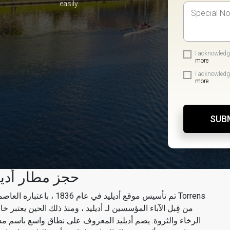
easily.
I acknowledg
more
I acknowledg
more
SUB
حجز مطار أديل
تم تأسيس موقع أديليد في عام
من قِبل الآباء المؤسسين لـ أديليد ، ومنذ ذلك الحين يعتبر خ
الرخاء والثروة. يضم أديليد المعروف على نطاق واسع باسم مدي