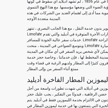
واحدة من أكثر مدن العالم ازدحاما في أستراليا. منذ إنشائها في عام 1836 ، لم تشهد أديلايد أي سقوط في كونها
رؤية الضوء التي وضعها مؤسسها. مع هذا النهج التنموي
وية مما أدى إلى اهتمام العديد من الشركات في هذه
المدينة متعددة الأوجه.
ر بدون خدمة النقل ، مع هذا الجانب البصري ، تنتهز
Limofahr فرصة تقديم نفسها كواحدة من أكثر خدمات نقل المطار وسيارات الأجرة المتوفرة في أديليد والتي تقدم
خدمات سفر عالية الجودة للمسافر. Limofahr هو الاسم الذي يمكنك الاعتماد عليه تمامًا عندما يتعلق الأمر بالراحة
وبتوسع الضواحي في المدينة ، منحت Limofahr أيضًا لأفرادها وصولاً فريداً وسهلاً لحجز سيارة أجرة في أديليد وسيارة
 يمكن لأي شخص يريد السفر في أي مكان في المدينة
لمدينة المخطط لها ، فإن خدماتنا ، وخاصة حجز خدمة
فرون كثيرًا إلى المطار ولديهم الرغبة في قضاء وقت
ممتع أثناء السفر من وإلى المطار.
يموزين المطار الفاخرة أديليد
يموزين في أديلايد التي شهدت تطورات واسعة من أجل
حضن الرفاهية ، فبدونًا من التفكير ، يجب عليك حجز
ون في الالتزام بخدمة الليموزين فقط في أديليد. يتم
لخبرة التي يتمتعون بها في خدمة ليموزين المطار في