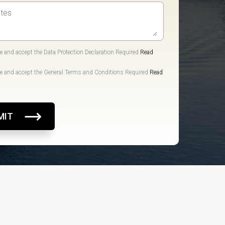
e and accept the Data Protection Declaration Required
Read
e and accept the General Terms and Conditions Required
Read
MIT