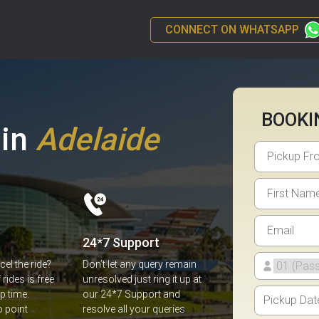
CONNECT ON WHATSAPP
BOOKI
Adelaide
in
احجز
24*7 Support
el the ride?
Don’t let any query remain
rides is free
unresolved just ring it up at
p time.
our 24*7 Support and
o point
resolve all your queries