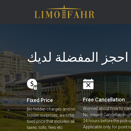
 المفضلة لديك
Free Cancellation
Fixed Price
Worried about how to canc
No hidden charges and no
No issues! Cancellation of 
hidden surprises, we offer
24 hours before the pick-u
fixed price that includes all
Applicable only for point t
taxes, tolls, fees etc.